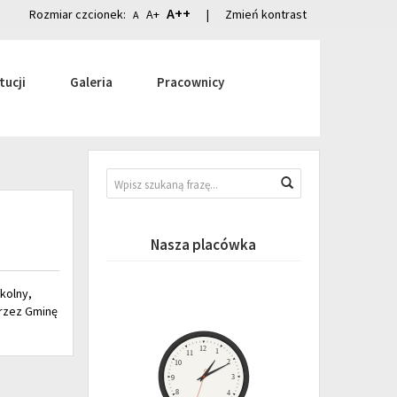
A++
Rozmiar czcionek:
A+
|
Zmień kontrast
A
tucji
Galeria
Pracownicy
Wyszukiwarka
Wyszukaj
Nasza placówka
kolny,
przez Gminę
Zegar
12
1
11
2
10
3
9
8
4