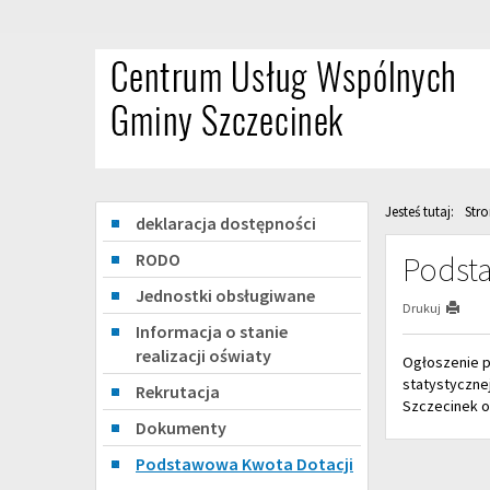
Przejdź
Przejdź
do
do
głównej
wyszukiwarki
treści
Jesteś tutaj:
Str
Menu
deklaracja dostępności
RODO
Podst
Jednostki obsługiwane
Drukuj
Informacja o stanie
realizacji oświaty
Ogłoszenie p
statystyczne
Rekrutacja
Szczecinek o
Dokumenty
Podstawowa Kwota Dotacji